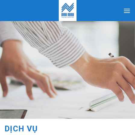
Skip
to
content
DỊCH VỤ