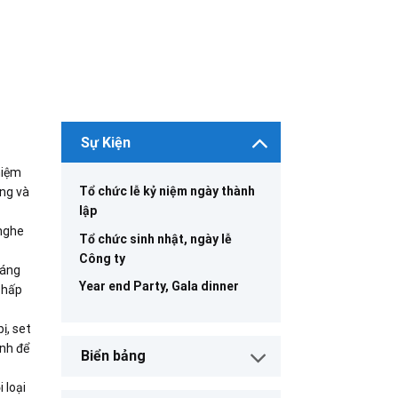
Sự Kiện
hiệm
Tổ chức lễ kỷ niệm ngày thành
ợng và
lập
 nghe
Tổ chức sinh nhật, ngày lễ
Công ty
sáng
Year end Party, Gala dinner
 hấp
ị, set
inh để
Biển bảng
 loại