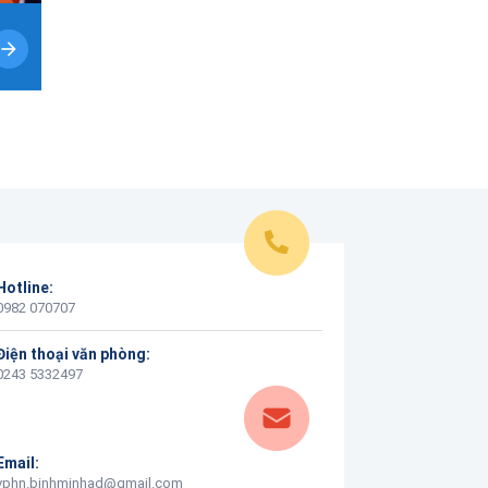
Hotline:
0982 070707
Điện thoại văn phòng:
0243 5332497
Email:
vphn.binhminhad@gmail.com