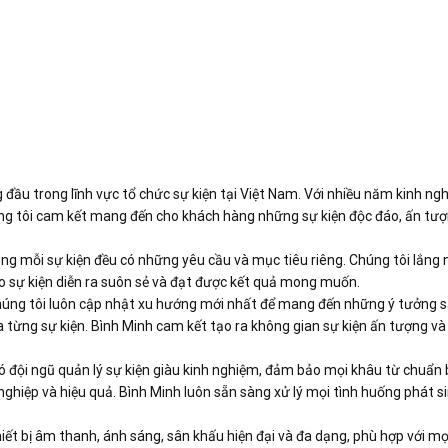
 đầu trong lĩnh vực tổ chức sự kiện tại Việt Nam. Với nhiều năm kinh ng
úng tôi cam kết mang đến cho khách hàng những sự kiện độc đáo, ấn tư
 rằng mỗi sự kiện đều có những yêu cầu và mục tiêu riêng. Chúng tôi lắng
ảo sự kiện diễn ra suôn sẻ và đạt được kết quả mong muốn.
a chúng tôi luôn cập nhật xu hướng mới nhất để mang đến những ý tưởng 
a từng sự kiện. Bình Minh cam kết tạo ra không gian sự kiện ấn tượng và
ó đội ngũ quản lý sự kiện giàu kinh nghiệm, đảm bảo mọi khâu từ chuẩn b
nghiệp và hiệu quả. Bình Minh luôn sẵn sàng xử lý mọi tình huống phát s
thiết bị âm thanh, ánh sáng, sân khấu hiện đại và đa dạng, phù hợp với mọi