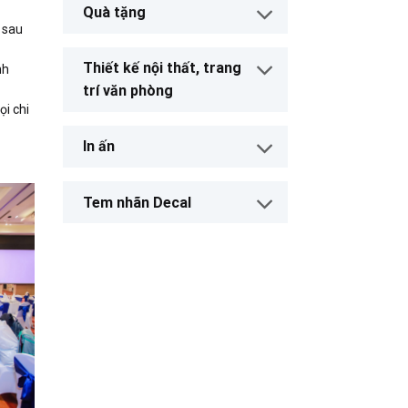
Quà tặng
ợ sau
Thiết kế nội thất, trang
nh
trí văn phòng
ọi chi
In ấn
Tem nhãn Decal