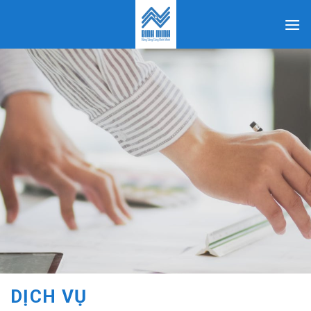
Skip
to
content
DỊCH VỤ